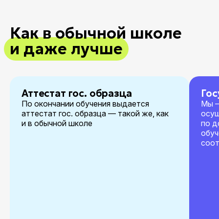
Как в обычной школе
и даже лучше
Аттестат гос. образца
Гос
По окончании обучения выдается
Мы —
аттестат гос. образца — такой же, как
осу
и в обычной школе
по д
обуч
соо