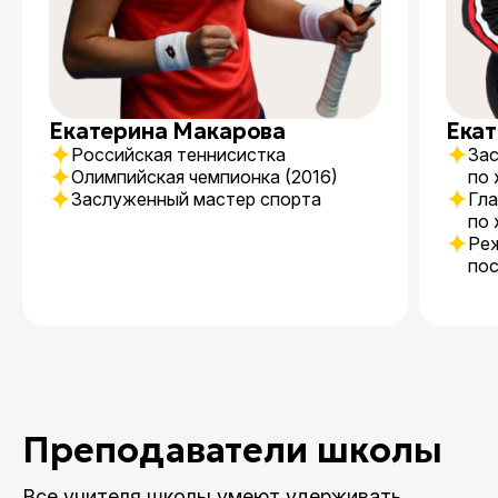
Екатерина Макарова
Екат
Российская теннисистка
Зас
Олимпийская чемпионка (2016)
по 
Заслуженный мастер спорта
Гла
по 
Реж
по
Преподаватели школы
Все учителя школы умеют удерживать