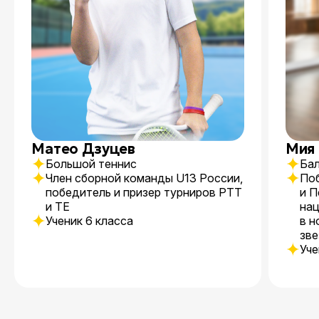
Матео Дзуцев
Мия
Большой теннис
Ба
Член сборной команды U13 России,
По
победитель и призер турниров РТТ
и П
и ТЕ
нац
Ученик 6 класса
в 
зв
Уче