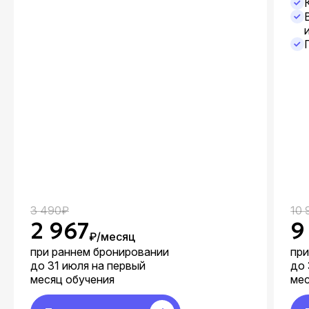
3 490₽
10 
2 967
9
₽/месяц
при раннем бронировании
при
до 31 июля на первый
до 
месяц обучения
мес